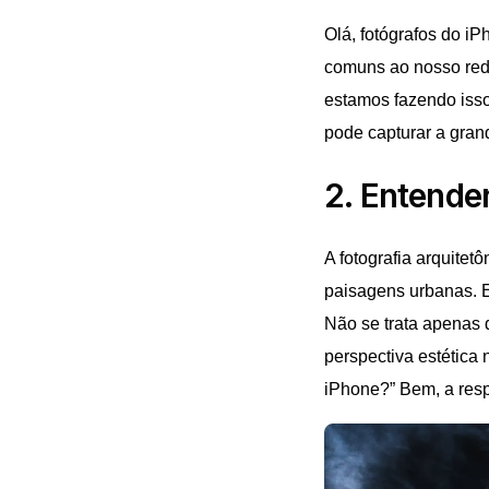
Olá, fotógrafos do i
comuns ao nosso redor
estamos fazendo isso
pode capturar a grand
2. Entende
A fotografia arquitetô
paisagens urbanas. E
Não se trata apenas d
perspectiva estética
iPhone?” Bem, a res