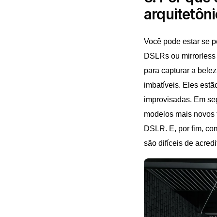
arquitetôn
Você pode estar se p
DSLRs ou mirrorless 
para capturar a belez
imbatíveis. Eles estã
improvisadas. Em se
modelos mais novos 
DSLR. E, por fim, com
são difíceis de acred