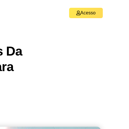
Acesso
s Da
ara