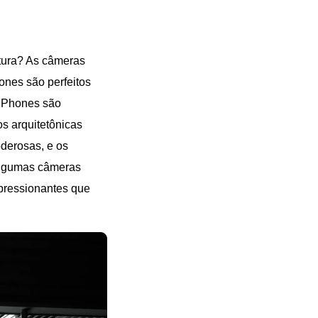
etura? As câmeras
ones são perfeitos
s iPhones são
os arquitetônicas
derosas, e os
algumas câmeras
mpressionantes que