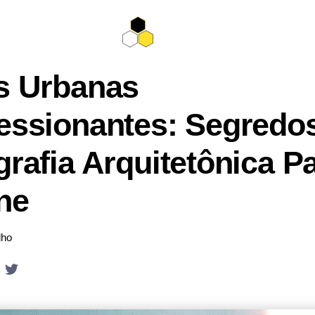
s Urbanas
essionantes: Segredo
grafia Arquitetônica P
ne
lho