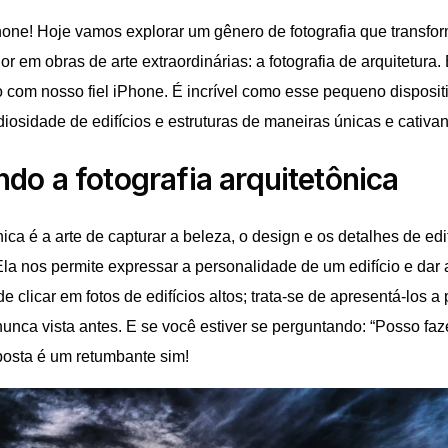
Phone! Hoje vamos explorar um gênero de fotografia que transfor
 em obras de arte extraordinárias: a fotografia de arquitetura.
 com nosso fiel iPhone. É incrível como esse pequeno disposi
iosidade de edifícios e estruturas de maneiras únicas e cativan
ndo a fotografia arquitetônica
nica é a arte de capturar a beleza, o design e os detalhes de edif
la nos permite expressar a personalidade de um edifício e dar 
e clicar em fotos de edifícios altos; trata-se de apresentá-los a 
 nunca vista antes. E se você estiver se perguntando: “Posso fa
posta é um retumbante sim!