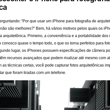
ica
erguntando: “Por que usar um iPhone para fotografia de arquit
não são melhores?” Bem, há vários motivos pelos quais os iPh
a arquitetônica. Primeiro, a conveniência e a portabilidade do
o conosco quase o tempo todo, o que os torna perfeitos para fot
gundo lugar, os iPhones possuem especificações de câmera po
têm recursos avançados que podem rivalizar até mesmo com 
 as técnicas certas, você pode capturar fotos arquitetônicas i
itar que foram tiradas com um telefone.