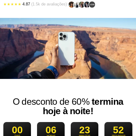
4.87
(1.5k de avaliações)
★
★
★
★
★
O desconto de 60%
termina
hoje à noite!
00
06
23
49
DIAS
HORAS
MINUTOS
SEGUNDOS