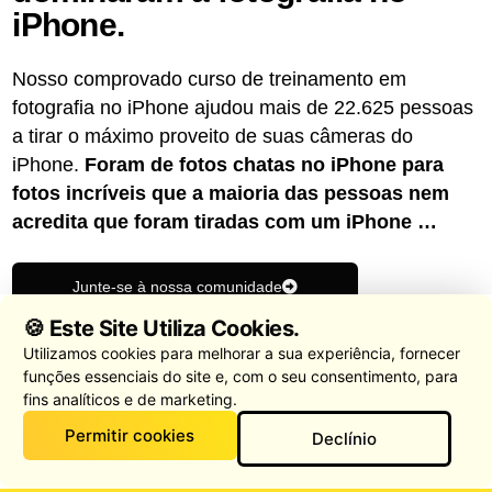
iPhone.
Nosso comprovado curso de treinamento em
fotografia no iPhone ajudou mais de 22.625 pessoas
a tirar o máximo proveito de suas câmeras do
iPhone.
Foram de fotos chatas no iPhone para
fotos incríveis que a maioria das pessoas nem
acredita que foram tiradas com um iPhone …
Junte-se à nossa comunidade
🍪 Este Site Utiliza Cookies.
★
★
★
★
★
4.87
(15k opiniões)
Utilizamos cookies para melhorar a sua experiência, fornecer
funções essenciais do site e, com o seu consentimento, para
fins analíticos e de marketing.
Permitir cookies
Declínio