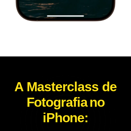
A Masterclass de
Fotografia
no
iPhone: