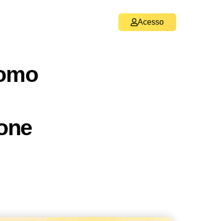
Acesso
Como
one