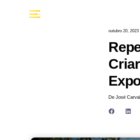
outubro 20, 2023
Repe
Cria
Expo
De José Carva