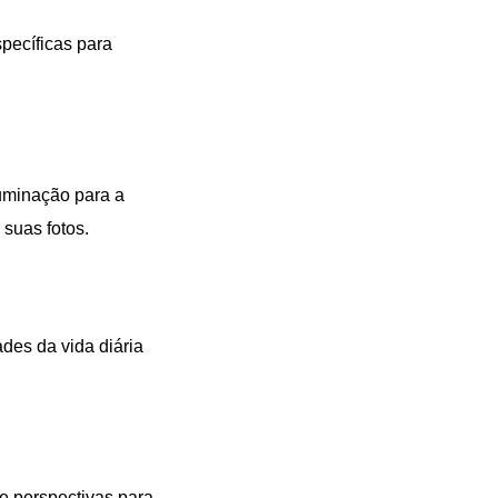
pecíficas para
luminação para a
 suas fotos.
ades da vida diária
e perspectivas para