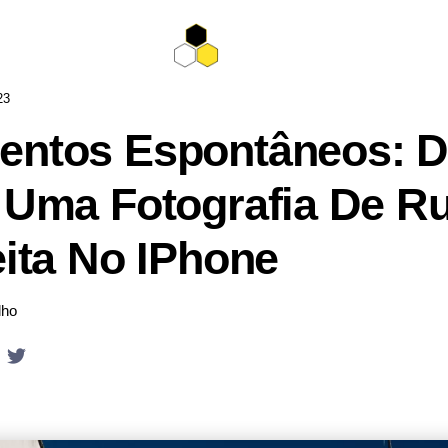
23
ntos Espontâneos: D
 Uma Fotografia De R
eita No IPhone
lho