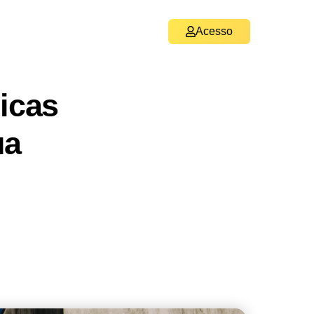
Acesso
icas
ua