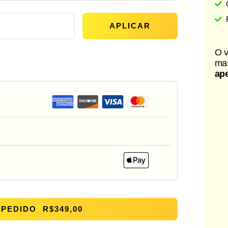
APLICAR
O v
ma
ap
 PEDIDO R$349,00