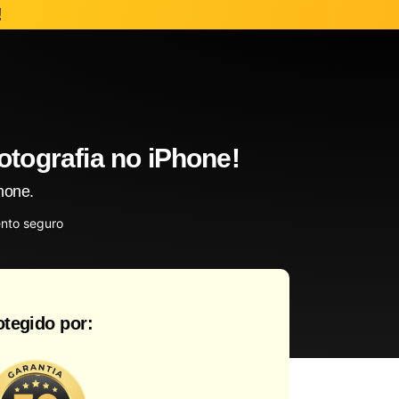
!
tografia no iPhone!
hone.
nto seguro
otegido por: