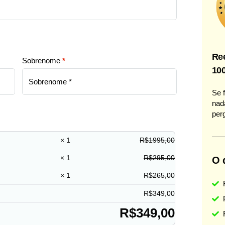
Ree
Sobrenome
*
100
Se 
nad
per
× 1
R$
1995,00
× 1
R$
295,00
O 
× 1
R$
265,00
R$
349,00
R$
349,00