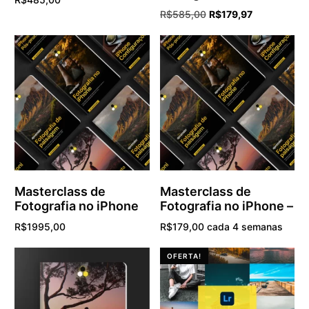
R$
585,00
R$
179,97
Adicionar ao carrinho
Adicionar ao carrinho
Masterclass de
Masterclass de
Fotografia no iPhone
Fotografia no iPhone –
R$
1995,00
R$
179,00
cada 4 semanas
com teste gratuito por 7
Adicionar ao carrinho
OFERTA!
dias e uma taxa de inscrição
de
R$
12,00