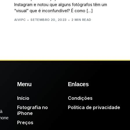
Instagram e notou que alguns fotógrafos têm um
“visual” que é inconfundível? É como […]
AIVIPC
SETEMBRO 20, 2023
2 MIN READ
Menu
Enlaces
Início
Condições
Fotografia no
Política de privacidade
 à
iPhone
Phone
Preços